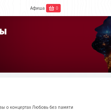
Афиша
0
вы
вы о концертах Любовь без памяти